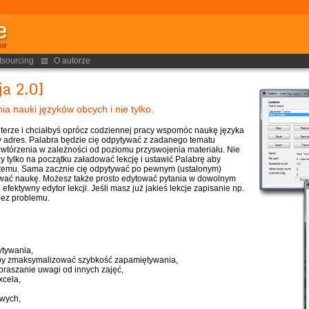
tsourcing
O autorze
a 2.0]
 nauki języków obcych i nie tylko.
terze i chciałbyś oprócz codziennej pracy wspomóc naukę języka
ry adres. Palabra będzie cię odpytywać z zadanego tematu
owtórzenia w zależności od poziomu przyswojenia materiału. Nie
zy tylko na początku załadować lekcję i ustawić Palabrę aby
ystemu. Sama zacznie cię odpytywać po pewnym (ustalonym)
zerwać naukę. Możesz także prosto edytować pytania w dowolnym
efektywny edytor lekcji. Jeśli masz już jakieś lekcje zapisanie np.
bez problemu.
ytywania,
 aby zmaksymalizować szybkość zapamiętywania,
praszanie uwagi od innych zajęć,
xcela,
owych,