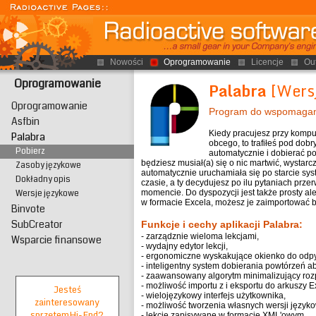
Nowości
Oprogramowanie
Licencje
Ou
Oprogramowanie
Palabra
[Wersj
Oprogramowanie
Program do wspomagania
Asfbin
Kiedy pracujesz przy kompu
Palabra
obcego, to trafiłeś pod dob
Pobierz
automatycznie i dobierać p
będziesz musiał(a) się o nic martwić, wystarc
Zasoby językowe
automatycznie uruchamiała się po starcie s
Dokładny opis
czasie, a ty decydujesz po ilu pytaniach pr
momencie. Do dyspozycji jest także prosty ale 
Wersje językowe
w formacie Excela, możesz je zaimportować 
Binvote
SubCreator
Funkcje i cechy aplikacji Palabra:
- zarządznie wieloma lekcjami,
Wsparcie finansowe
- wydajny edytor lekcji,
- ergonomiczne wyskakujące okienko do odp
- inteligentny system dobierania powtórzeń
- zaawansowany algorytm minimalizujący roz
- możliwość importu z i eksportu do arkuszy E
Jesteś
- wielojęzykowy interfejs użytkownika,
zainteresowany
- możliwość tworzenia własnych wersji język
sprzętem
Hi-End?
- lekcje zapisywane w formacie XML'owym,